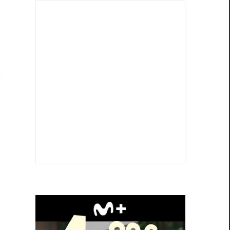
r
,
a
.