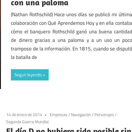
con una paloma
(Nathan Rothschild) Hace unos días se publicó mi últim
colaboración con Qué Aprendemos Hoy y en ella contab
cómo el banquero Rothschild ganó una buena cantida
de dinero gracias a una paloma y a un uso un poc
tramposo de la información. En 1815, cuando se disput
la batalla de
Seguir leyendo
14 de enero de 2014
Empresas
/
Navegación
/
Personajes
/
Segunda Guerra Mundial
El día D no hubiera sido posible sin