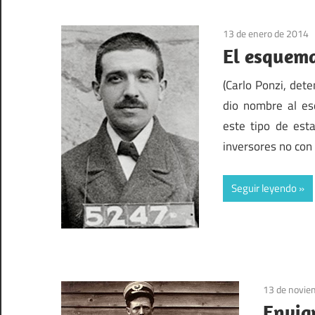
13 de enero de 2014
El esquema
(Carlo Ponzi, det
dio nombre al es
este tipo de est
inversores no con
Seguir leyendo
13 de novie
Envia