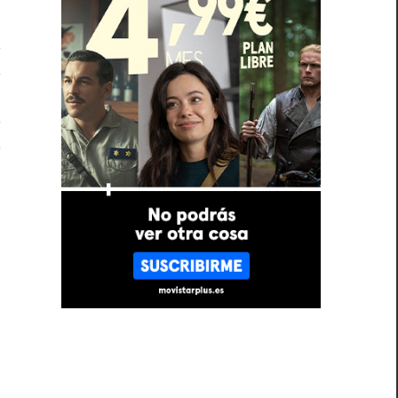
a
a
d
o
ó