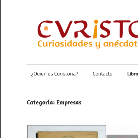
Saltar
al
contenido
Curiosidades
y
anécdotas
¿Quién es Curistoria?
Contacto
Libr
de
la
historia
Categoría:
Empresas