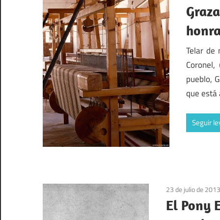
Graza
honr
Telar de
Coronel,
pueblo, G
que está 
Seguir l
23 de julio de 201
El Pony 