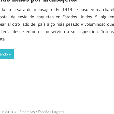
ido en la saca del mensajero) En 1913 se puso en marcha e
postal de envío de paquetes en Estados Unidos. Si alguie
viar al otro lado del país algo más pesado y voluminoso qu
 tenía desde entonces un servicio a su disposición. Gracia
nte
yendo
o de 2013
Empresas
/
España
/
Lugares