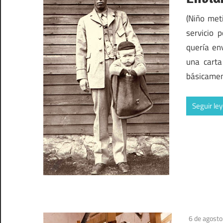
(Niño met
servicio 
quería en
una carta
básicame
Seguir le
6 de agost