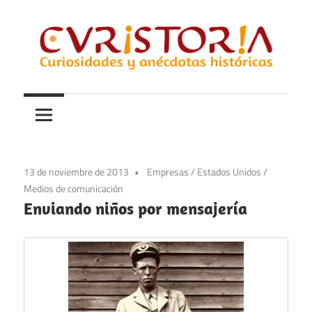
Saltar
al
contenido
Curiosidades
Curistoria
y
anécdotas
de
la
13 de noviembre de 2013
Empresas
/
Estados Unidos
/
historia
Medios de comunicación
Enviando niños por mensajería