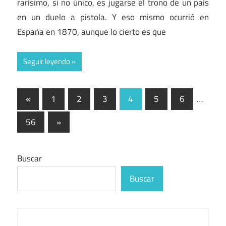
rarísimo, si no único, es jugarse el trono de un país
en un duelo a pistola. Y eso mismo ocurrió en
España en 1870, aunque lo cierto es que
Seguir leyendo
Paginación
Entradas
«
1
2
3
4
5
6
…
anteriores
de
Entradas
56
»
entradas
siguientes
Buscar
Buscar