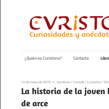
Saltar
al
contenido
Curiosidades
y
anécdotas
¿Quién es Curistoria?
Contacto
Libr
de
la
historia
14 de mayo de 2019
banderas
/
Canadá
/
Curistoria
/
Sím
La historia de la jove
de arce