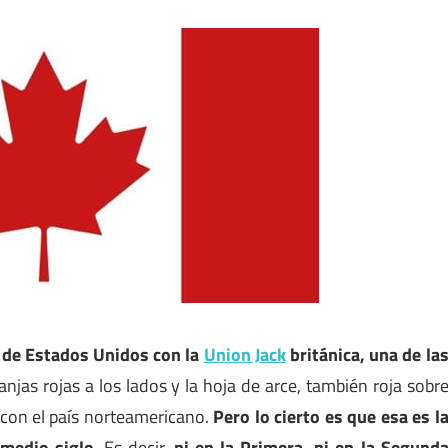
a de Estados Unidos con la
Union Jack
británica, una de la
ranjas rojas a los lados y la hoja de arce, también roja sobr
 con el país norteamericano.
Pero lo cierto es que esa es l
medio siglo
. Es decir,
ni en la Primera, ni en la Segund