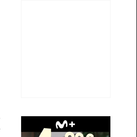
s
e
a
a