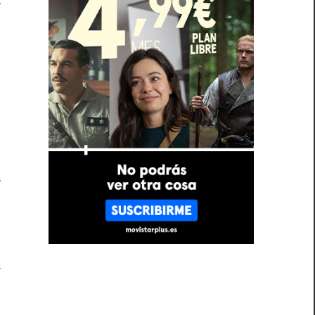
a
,
o
a
a
,