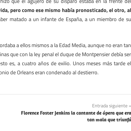
 hizo que el agujero de su disparo estaba en la frente de
vida, pero como ese mismo había pronosticado, el otro, a
aber matado a un infante de España, a un miembro de s
ecordaba a ellos mismos a la Edad Media, aunque no eran ta
inas que con la ley penal el duque de Montpensier debía se
to es, a cuatro años de exilio. Unos meses más tarde e
nio de Orleans eran condenado al destierro.
Entrada siguiente
Florence Foster Jenkins la cantante de ópera que er
tan mala que triunf