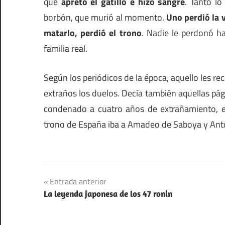
que
apretó el gatillo e hizo sangre
. Tanto lo
borbón, que murió al momento.
Uno perdió la 
matarlo, perdió el trono
. Nadie le perdonó h
familia real.
Según los periódicos de la época, aquello les r
extraños los duelos. Decía también aquellas pág
condenado a cuatro años de extrañamiento, es
trono de España iba a Amadeo de Saboya y Anto
Navegación
Entrada anterior
La leyenda japonesa de los 47 ronin
de
entradas