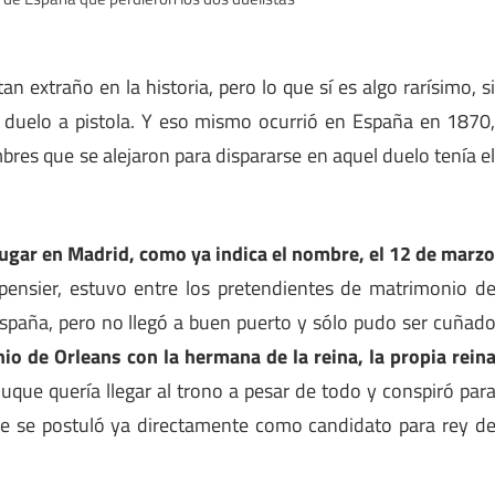
n extraño en la historia, pero lo que sí es algo rarísimo, s
n duelo a pistola. Y eso mismo ocurrió en España en 1870
res que se alejaron para dispararse en aquel duelo tenía e
ugar en Madrid, como ya indica el nombre, el 12 de marz
ensier, estuvo entre los pretendientes de matrimonio d
e España, pero no llegó a buen puerto y sólo pudo ser cuñad
io de Orleans con la hermana de la reina, la propia rein
uque quería llegar al trono a pesar de todo y conspiró par
uque se postuló ya directamente como candidato para rey d