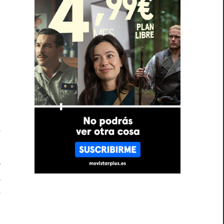
i
,
l
o
e
o
a
a
e