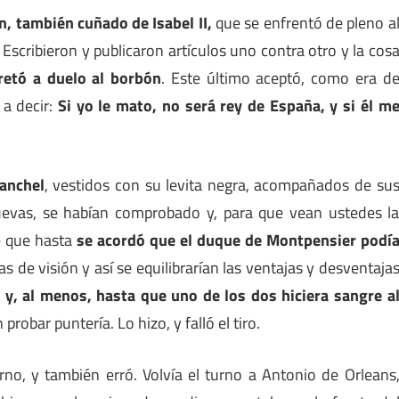
n, también cuñado de Isabel II,
que se enfrentó de pleno a
Escribieron y publicaron artículos uno contra otro y la cos
retó a duelo al borbón
. Este último aceptó, como era d
 a decir:
Si yo le mato, no será rey de España, y si él m
banchel
, vestidos con su levita negra, acompañados de su
nuevas, se habían comprobado y, para que vean ustedes l
e que hasta
se acordó que el duque de Montpensier podí
s de visión y así se equilibrarían las ventajas y desventaja
s y, al menos, hasta que uno de los dos hiciera sangre a
robar puntería. Lo hizo, y falló el tiro.
no, y también erró. Volvía el turno a Antonio de Orleans