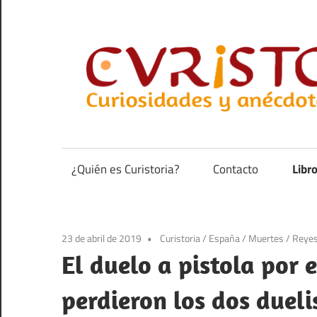
Saltar
al
contenido
Curiosidades
y
anécdotas
¿Quién es Curistoria?
Contacto
Libr
de
la
historia
23 de abril de 2019
Curistoria
/
España
/
Muertes
/
Reye
El duelo a pistola por 
perdieron los dos dueli