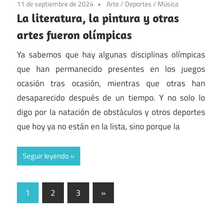
11 de septiembre de 2024
Arte
/
Deportes
/
Música
La literatura, la pintura y otras
artes fueron olímpicas
Ya sabemos que hay algunas disciplinas olímpicas
que han permanecido presentes en los juegos
ocasión tras ocasión, mientras que otras han
desaparecido después de un tiempo. Y no solo lo
digo por la natación de obstáculos y otros deportes
que hoy ya no están en la lista, sino porque la
Seguir leyendo
Paginación
Entradas
1
2
3
»
siguientes
de