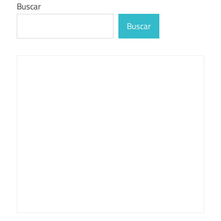
entradas
Buscar
Buscar