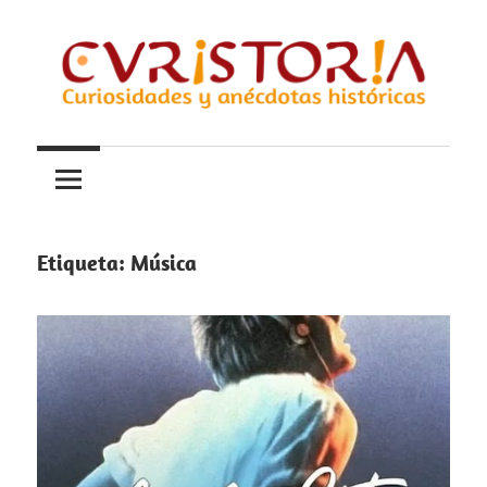
Saltar
al
contenido
Curiosidades
Curistoria
y
anécdotas
de
la
Etiqueta:
Música
historia