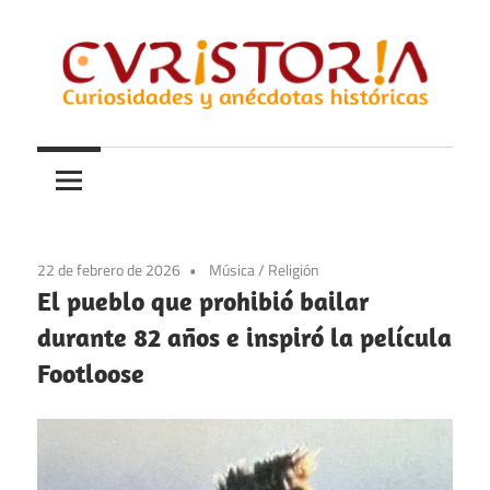
Saltar
al
contenido
Curiosidades
Curistoria
y
anécdotas
de
la
22 de febrero de 2026
Música
/
Religión
historia
El pueblo que prohibió bailar
durante 82 años e inspiró la película
Footloose