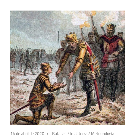
14 de abril de 2020
Batallas
/
Inglaterra
/
Meteorología