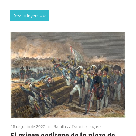
Seguir leyendo
16 de junio de 2022
Batallas
/
Francia
/
Lugares
El origen gaditano de la plaza de