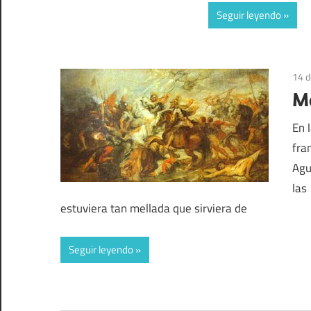
Seguir leyendo
14 d
Ma
En 
fra
Agu
las
estuviera tan mellada que sirviera de
Seguir leyendo