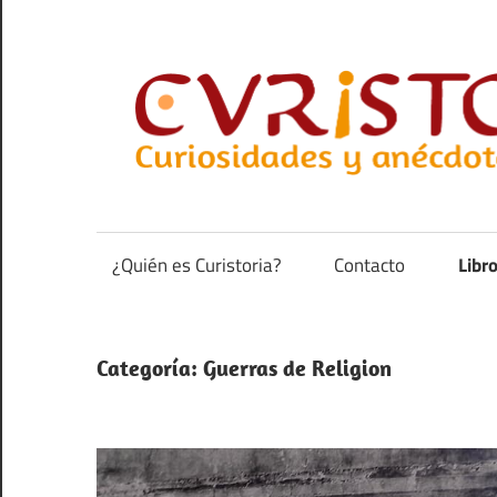
Saltar
al
contenido
Curiosidades
y
anécdotas
¿Quién es Curistoria?
Contacto
Libr
de
la
historia
Categoría:
Guerras de Religion