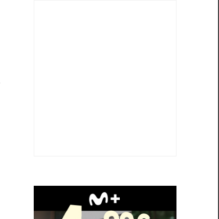
s
s
e
ó
e
a