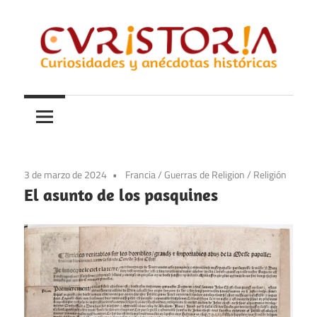
Saltar
al
contenido
Curiosidades
Curistoria
y
anécdotas
de
la
3 de marzo de 2024
Francia
/
Guerras de Religion
/
Religión
historia
El asunto de los pasquines