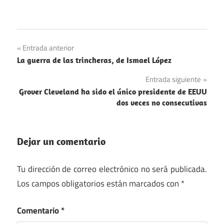
Francia
Navegación
Entrada anterior
Guerras
La guerra de las trincheras, de Ismael López
de
de
Entrada siguiente
Religión
entradas
Grover Cleveland ha sido el único presidente de EEUU
Religión
dos veces no consecutivas
Dejar un comentario
Tu dirección de correo electrónico no será publicada.
Los campos obligatorios están marcados con
*
Comentario
*