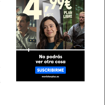
l
a
n
e
n
s
l