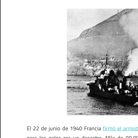
El 22 de junio de 1940 Francia
firmó el armis
para los galos era un desastre. Más de 90.0