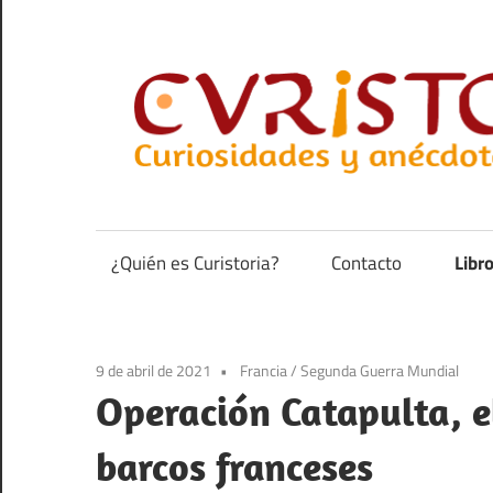
Saltar
al
contenido
Curiosidades
y
anécdotas
¿Quién es Curistoria?
Contacto
Libr
de
la
historia
9 de abril de 2021
Francia
/
Segunda Guerra Mundial
Operación Catapulta, e
barcos franceses