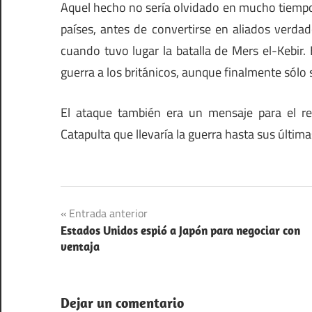
Aquel hecho no sería olvidado en mucho tiempo
países, antes de convertirse en aliados verda
cuando tuvo lugar la batalla de Mers el-Kebir.
guerra a los británicos, aunque finalmente sólo 
El ataque también era un mensaje para el res
Catapulta que llevaría la guerra hasta sus últi
Francia
Navegación
Entrada anterior
Segunda
Estados Unidos espió a Japón para negociar con
de
Guerra
ventaja
Mundial
entradas
Dejar un comentario