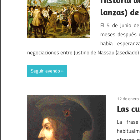
lanzas) de
El 5 de Junio d
meses después d
había esperan
negociaciones entre Justino de Nassau (asediado)
Seguir leyendo
12 de enero
Las c
La frase
habitualm
ofrecen 