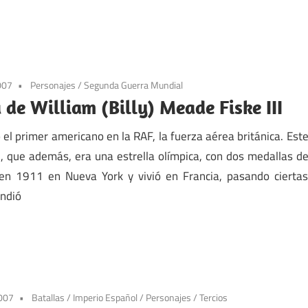
007
Personajes
/
Segunda Guerra Mundial
a de William (Billy) Meade Fiske III
 el primer americano en la RAF, la fuerza aérea británica. Est
, que además, era una estrella olímpica, con dos medallas d
 en 1911 en Nueva York y vivió en Francia, pasando cierta
endió
2007
Batallas
/
Imperio Español
/
Personajes
/
Tercios