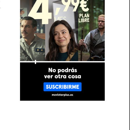
y
r
e
l