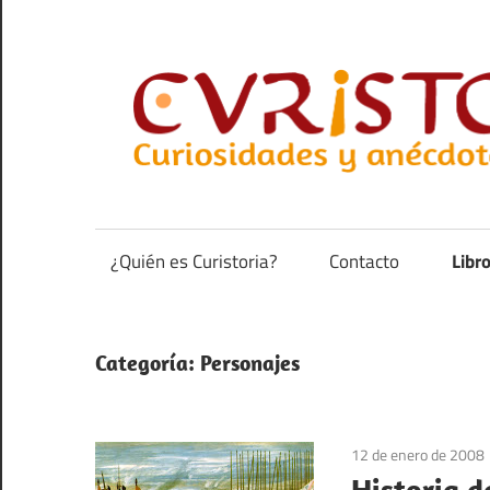
Saltar
al
contenido
Curiosidades
y
anécdotas
¿Quién es Curistoria?
Contacto
Libr
de
la
historia
Categoría:
Personajes
12 de enero de 2008
Historia d