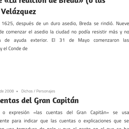
 Velázquez
e 1625, después de un duro asedio, Breda se rindió. Nuev
e comenzar el asedio la ciudad no podía resistir más y n
za de ayuda exterior. El 31 de Mayo comenzaron la
 y el Conde de
 de 2008
Dichos
/
Personajes
uentas del Gran Capitán
 o expresión «las cuentas del Gran Capitán» se us
ente para indicar que las cuentas o explicaciones que s
son una tomadura de pelo y que el gasto en el que se h