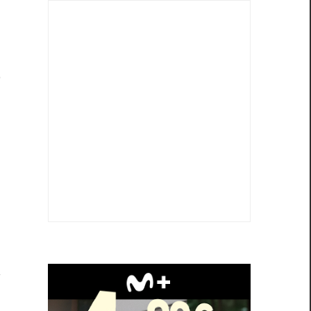
e
o
s
a
e
a