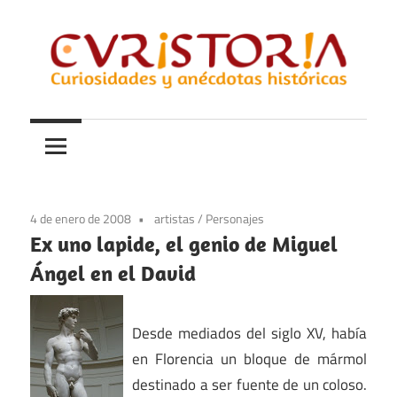
Saltar
al
contenido
Curiosidades
Curistoria
y
anécdotas
de
la
4 de enero de 2008
artistas
/
Personajes
historia
Ex uno lapide, el genio de Miguel
Ángel en el David
Desde mediados del siglo XV, había
en Florencia un bloque de mármol
destinado a ser fuente de un coloso.