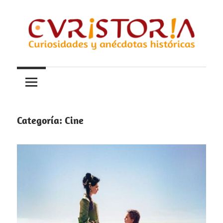
Saltar
al
contenido
Curiosidades
Curistoria
y
anécdotas
de
la
Categoría:
Cine
historia