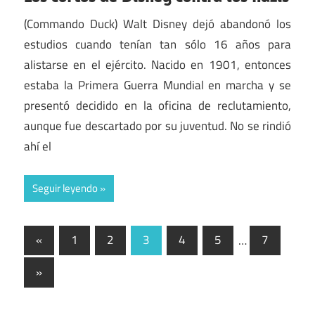
(Commando Duck) Walt Disney dejó abandonó los
estudios cuando tenían tan sólo 16 años para
alistarse en el ejército. Nacido en 1901, entonces
estaba la Primera Guerra Mundial en marcha y se
presentó decidido en la oficina de reclutamiento,
aunque fue descartado por su juventud. No se rindió
ahí el
Seguir leyendo
Paginación
Entradas
«
1
2
3
4
5
…
7
anteriores
de
Entradas
»
entradas
siguientes