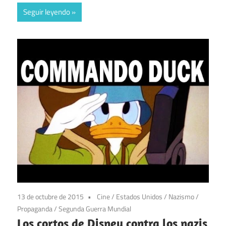
Seguir leyendo
13 de octubre de 2015
Cine
/
Estados Unidos
/
Nazismo
/
Propaganda
/
Segunda Guerra Mundial
Los cortos de Disney contra los nazis