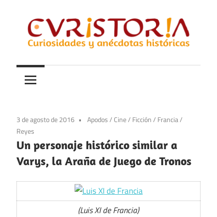
Saltar
al
contenido
Curiosidades
Curistoria
y
anécdotas
de
la
3 de agosto de 2016
Apodos
/
Cine
/
Ficción
/
Francia
/
historia
Reyes
Un personaje histórico similar a
Varys, la Araña de Juego de Tronos
(Luis XI de Francia)