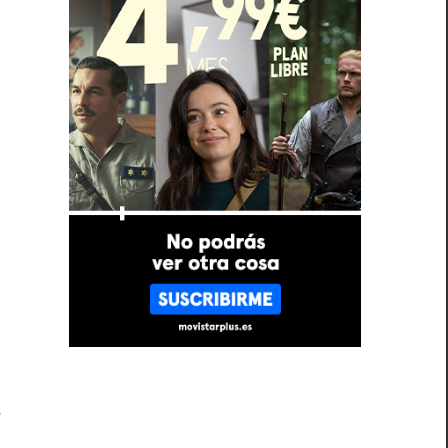
n
o
e
e