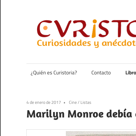
Saltar
al
contenido
Curiosidades
y
anécdotas
¿Quién es Curistoria?
Contacto
Libr
de
la
historia
4 de enero de 2017
Cine
/
Listas
Marilyn Monroe debía 