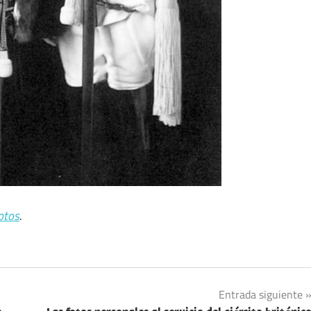
otos
.
Entrada siguiente