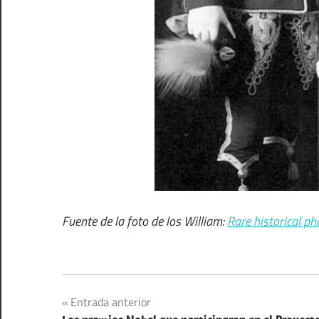
Fuente de la foto de los William:
Rare historical ph
Ciencia
Navegación
Entrada anterior
Justicia