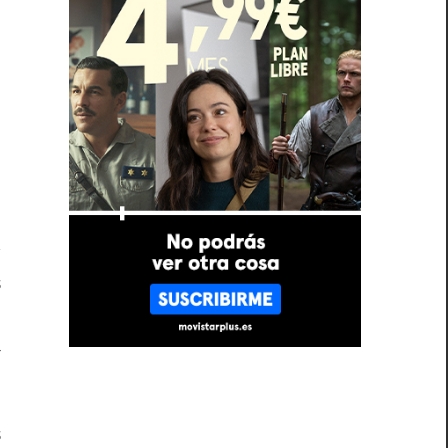
y
s
l
a
s