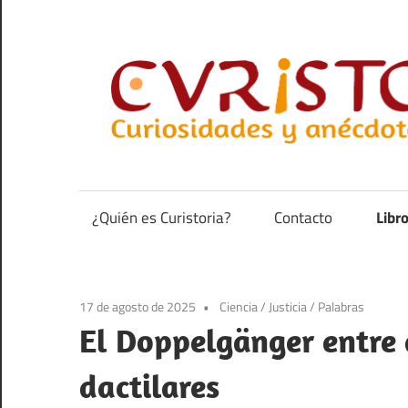
Saltar
al
contenido
Curiosidades
y
anécdotas
¿Quién es Curistoria?
Contacto
Libr
de
la
historia
17 de agosto de 2025
Ciencia
/
Justicia
/
Palabras
El Doppelgänger entre 
dactilares