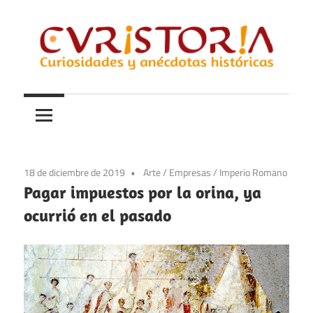
Saltar
al
contenido
Curiosidades
Curistoria
y
anécdotas
de
la
18 de diciembre de 2019
Arte
/
Empresas
/
Imperio Romano
historia
Pagar impuestos por la orina, ya
ocurrió en el pasado