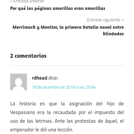
Navegación
Entrada anterior
Empresas
Por qué las páginas amarillas eran amarillas
de
Imperio
Entrada siguiente
entradas
Romano
Merrimack y Monitor, la primera batalla naval entre
blindados
2 comentarios
rdhead
dice:
18 de diciembre de 2019 a las 23:04
La historia es que la asignación del hijo de
Vespasiano era la recaudada por el impuesto del
uso de las letrinas. Ante las protestas de áquel, el
emperador le dió una lección.