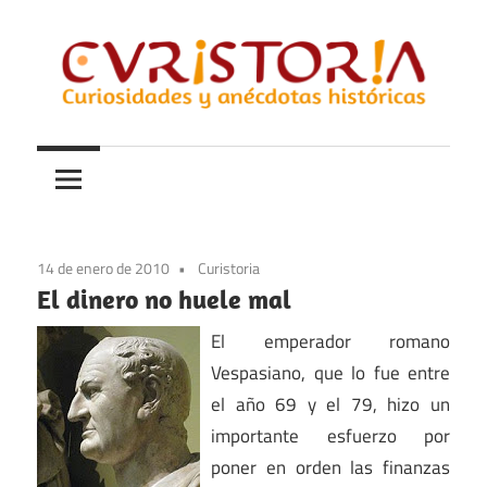
Saltar
al
contenido
Curiosidades
Curistoria
y
anécdotas
de
la
14 de enero de 2010
Curistoria
historia
El dinero no huele mal
El emperador romano
Vespasiano, que lo fue entre
el año 69 y el 79, hizo un
importante esfuerzo por
poner en orden las finanzas