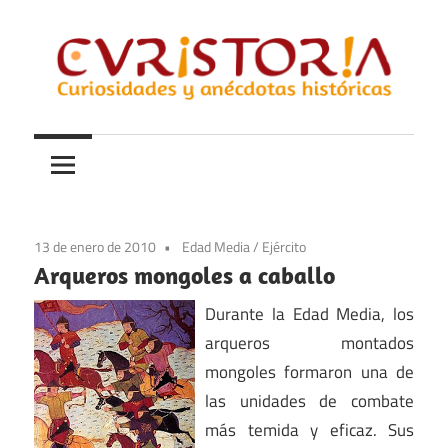
Saltar
al
contenido
Curiosidades
Curistoria
y
anécdotas
de
la
13 de enero de 2010
Edad Media
/
Ejército
historia
Arqueros mongoles a caballo
Durante la Edad Media, los
arqueros montados
mongoles formaron una de
las unidades de combate
más temida y eficaz. Sus