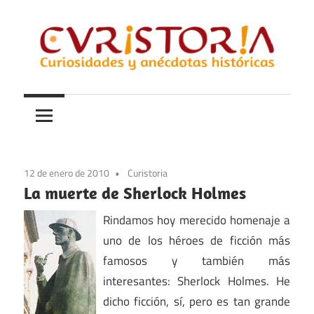
Saltar
al
contenido
Curiosidades
Curistoria
y
anécdotas
de
la
12 de enero de 2010
Curistoria
historia
La muerte de Sherlock Holmes
Rindamos hoy merecido homenaje a
uno de los héroes de ficción más
famosos y también más
interesantes: Sherlock Holmes. He
dicho ficción, sí, pero es tan grande