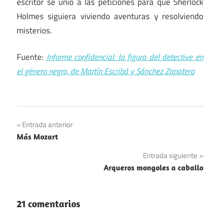
escritor se unió a las peticiones para que Sherlock
Holmes siguiera viviendo aventuras y resolviendo
misterios.
Fuente:
Informe confidencial: la figura del detective en
el género negro, de Martín Escribá y Sánchez Zapatero
Navegación
Entrada anterior
Más Mozart
de
Entrada siguiente
entradas
Arqueros mongoles a caballo
21 comentarios