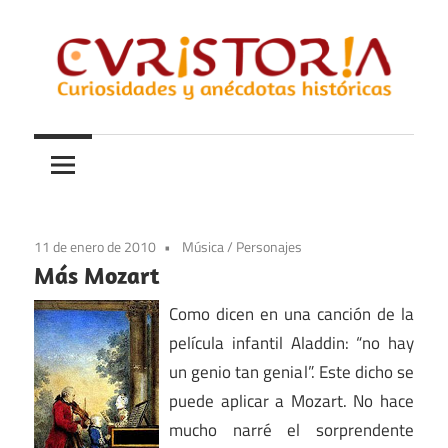
Saltar
al
contenido
Curiosidades
Curistoria
y
anécdotas
de
la
11 de enero de 2010
Música
/
Personajes
historia
Más Mozart
Como dicen en una canción de la
película infantil Aladdin: “no hay
un genio tan genial”. Este dicho se
puede aplicar a Mozart. No hace
mucho narré el sorprendente