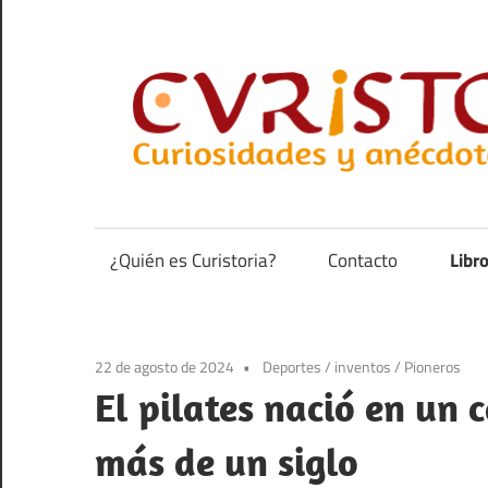
Saltar
al
contenido
Curiosidades
y
anécdotas
¿Quién es Curistoria?
Contacto
Libr
de
la
historia
22 de agosto de 2024
Deportes
/
inventos
/
Pioneros
El pilates nació en un
más de un siglo