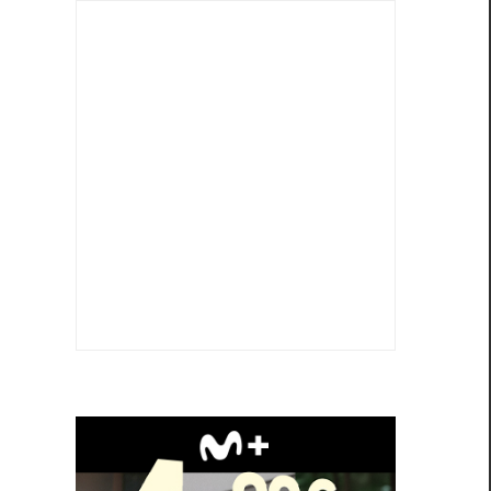
l
l
a