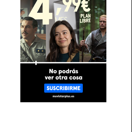
n
l
á
a
n
a
e