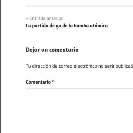
Deportes
Navegación
Entrada anterior
inventos
La partida de go de la bomba atómica
de
Pioneros
entradas
Dejar un comentario
Tu dirección de correo electrónico no será publicad
Comentario
*