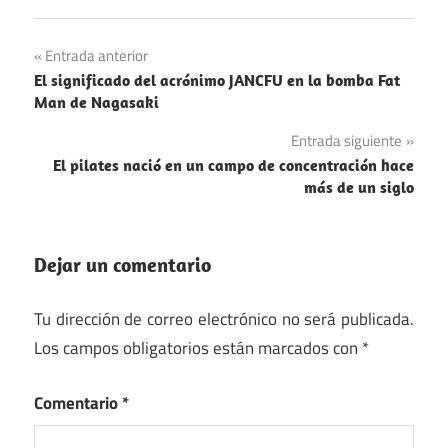
Ciencia
Navegación
Entrada anterior
Juegos
El significado del acrónimo JANCFU en la bomba Fat
de
Man de Nagasaki
Segunda
entradas
Guerra
Entrada siguiente
Mundial
El pilates nació en un campo de concentración hace
más de un siglo
Dejar un comentario
Tu dirección de correo electrónico no será publicada.
Los campos obligatorios están marcados con
*
Comentario
*