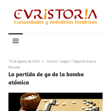
Saltar
al
contenido
Curiosidades
Curistoria
y
anécdotas
de
la
15 de agosto de 2024
Ciencia
/
Juegos
/
Segunda Guerra
historia
Mundial
La partida de go de la bomba
atómica