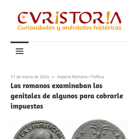
Saltar
al
contenido
Curiosidades
Curistoria
y
anécdotas
de
la
31 de marzo de 2024
Imperio Romano
/
Política
historia
Los romanos examinaban los
genitales de algunos para cobrarle
impuestos