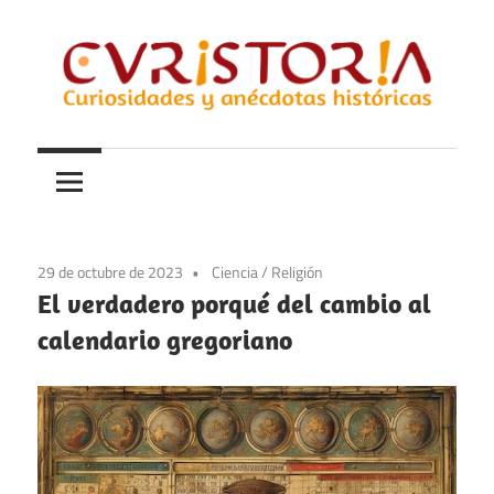
Saltar
al
contenido
Curiosidades
Curistoria
y
anécdotas
de
la
29 de octubre de 2023
Ciencia
/
Religión
historia
El verdadero porqué del cambio al
calendario gregoriano