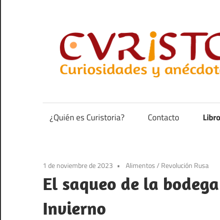
Saltar
al
contenido
Curiosidades
y
anécdotas
¿Quién es Curistoria?
Contacto
Libr
de
la
historia
1 de noviembre de 2023
Alimentos
/
Revolución Rusa
El saqueo de la bodega
Invierno