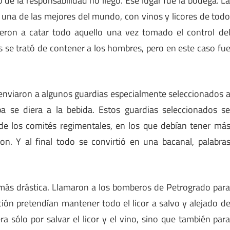
 de la responsabilidad no llegó. Ese lugar fue la bodega. L
, una de las mejores del mundo, con vinos y licores de tod
ieron a catar todo aquello una vez tomado el control de
 se trató de contener a los hombres, pero en este caso fu
, enviaron a algunos guardias especialmente seleccionados 
pa se diera a la bebida. Estos guardias seleccionados s
e los comités regimentales, en los que debían tener má
n. Y al final todo se convirtió en una bacanal, palabra
más drástica. Llamaron a los bomberos de Petrogrado par
ión pretendían mantener todo el licor a salvo y alejado d
 sólo por salvar el licor y el vino, sino que también par