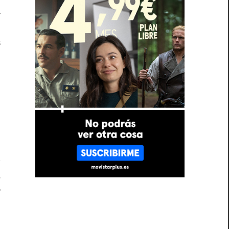
a
a
s
y
e
í