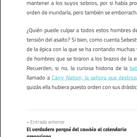
mantener a los suyos sobrios, por si había pr
orden de inundarla, pero también se emborrach
¿Quién puede culpar a todos estos hombres de 
tensión del asalto? Si bien, como cuenta Sebes
de la épica con la que se ha contando muchas ve
de hombres que se tiraron a los brazos de la e
Recuerden, si no, la curiosa historia de la
ba
llamado a
Carry Nation, la señora que destroz
quizás ella hubiera puesto orden con sus drást
Alimentos
Navegación
Entrada anterior
Revolución
El verdadero porqué del cambio al calendario
de
Rusa
gregoriano