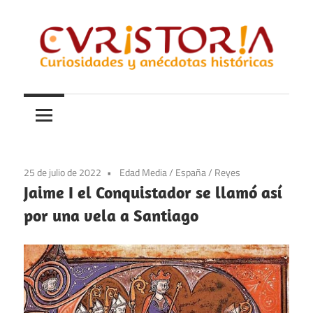
Saltar
al
contenido
Curiosidades
Curistoria
y
anécdotas
de
la
25 de julio de 2022
Edad Media
/
España
/
Reyes
historia
Jaime I el Conquistador se llamó así
por una vela a Santiago