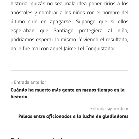
historia, quizás no sea mala idea poner cirios a los
apóstoles y nombrar a los niños con el nombre del
último cirio en apagarse. Supongo que si ellos
esperaban que Santiago protegiera al niño,
podríamos esperar lo mismo. Y viendo el resultado,
no le fue mal con aquel Jaime I el Conquistador.
Edad
Navegación
Entrada anterior
Media
Cuándo ha muerto más gente en menos tiempo en la
de
España
historia
entradas
Reyes
Entrada siguiente
Peleas entre aficionados a la lucha de gladiadores