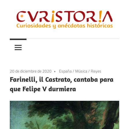
Saltar
al
contenido
Curiosidades
Curistoria
y
anécdotas
de
la
20 de diciembre de 2020
España
/
Música
/
Reyes
historia
Farinelli, il Castrato, cantaba para
que Felipe V durmiera