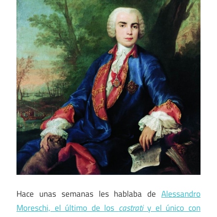
Hace unas semanas les hablaba de
Alessandro
Moreschi, el último de los
castrati
y el único con