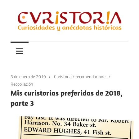
Saltar
al
contenido
Curiosidades
Curistoria
y
anécdotas
de
la
3 de enero de 2019
Curistoria
/
recomendaciones
/
historia
Recopilación
Mis curistorias preferidas de 2018,
parte 3