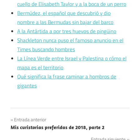
cuello de Elisabeth Taylor y a la boca de un perro
Bermúdez, el español que descubrió y dio
nombre a las Bermudas sin bajar del barco
A la Antártida a por tres huevos de pingüino
Shackleton nunca puso el famoso anuncio en el
Times buscando hombres
La Línea Verde entre Israel y Palestina o cómo el
mapa es el territorio
Qué significa la frase caminar a hombros de
gigantes
Navegación
Entrada anterior
Mis curistorias preferidas de 2018, parte 2
de
Entrada siguiente