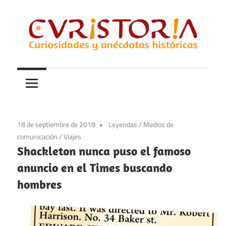
Saltar
al
contenido
Curiosidades
Curistoria
y
anécdotas
de
la
18 de septiembre de 2018
Leyendas
/
Medios de
historia
comunicación
/
Viajes
Shackleton nunca puso el famoso
anuncio en el Times buscando
hombres