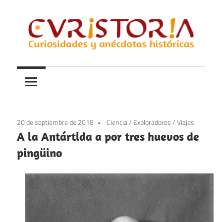
Saltar
al
contenido
Curiosidades
Curistoria
y
anécdotas
de
la
20 de septiembre de 2018
Ciencia
/
Exploradores
/
Viajes
historia
A la Antártida a por tres huevos de
pingüino