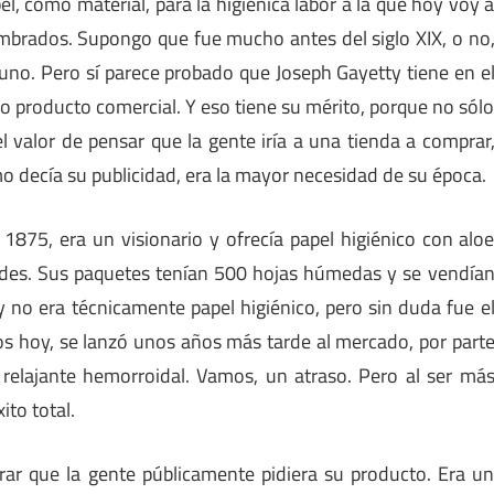
l, como material, para la higiénica labor a la que hoy voy 
umbrados. Supongo que fue mucho antes del siglo XIX, o no
 uno. Pero sí parece probado que Joseph Gayetty tiene en e
mo producto comercial. Y eso tiene su mérito, porque no sól
l valor de pensar que la gente iría a una tienda a comprar
mo decía su publicidad, era la mayor necesidad de su época.
1875, era un visionario y ofrecía papel higiénico con alo
oides. Sus paquetes tenían 500 hojas húmedas y se vendía
ty no era técnicamente papel higiénico, pero sin duda fue e
os hoy, se lanzó unos años más tarde al mercado, por part
n relajante hemorroidal. Vamos, un atraso. Pero al ser má
ito total.
rar que la gente públicamente pidiera su producto. Era u