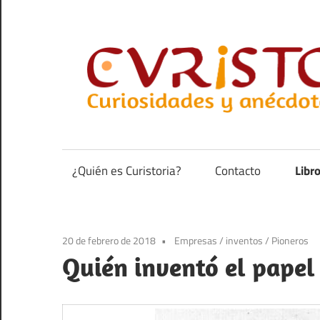
Saltar
al
contenido
Curiosidades
y
anécdotas
¿Quién es Curistoria?
Contacto
Libr
de
la
historia
20 de febrero de 2018
Empresas
/
inventos
/
Pioneros
Quién inventó el papel 