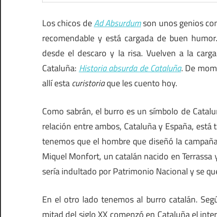
Los chicos de
Ad Absurdum
son unos genios con
recomendable y está cargada de buen humor. 
desde el descaro y la risa. Vuelven a la car
Cataluña:
Historia absurda de Cataluña
. De mom
allí esta
curistoria
que les cuento hoy.
Como sabrán, el burro es un símbolo de Cataluñ
relación entre ambos, Cataluña y España, está 
tenemos que el hombre que diseñó la campaña pu
Miquel Monfort, un catalán nacido en Terrassa y 
sería indultado por Patrimonio Nacional y se que
En el otro lado tenemos al burro catalán. Se
mitad del siglo XX comenzó en Cataluña el interé