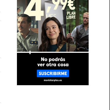
e
a
n
o
a
,
e
o
a
,