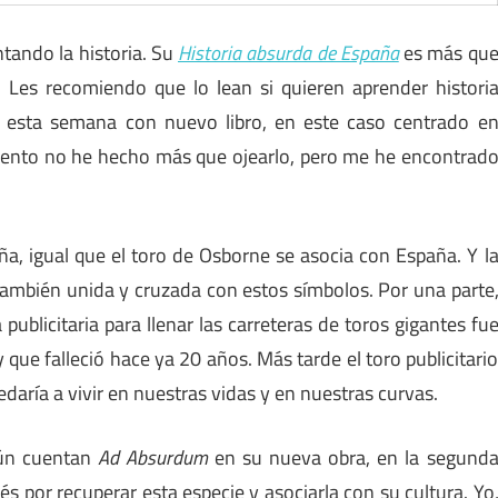
tando la historia. Su
Historia absurda de España
es más qu
Les recomiendo que lo lean si quieren aprender histori
ga esta semana con nuevo libro, en este caso centrado e
ento no he hecho más que ojearlo, pero me he encontrad
a, igual que el toro de Osborne se asocia con España. Y l
también unida y cruzada con estos símbolos. Por una parte
blicitaria para llenar las carreteras de toros gigantes fu
que falleció hace ya 20 años. Más tarde el toro publicitari
daría a vivir en nuestras vidas y en nuestras curvas.
gún cuentan
Ad Absurdum
en su nueva obra, en la segund
s por recuperar esta especie y asociarla con su cultura. Yo