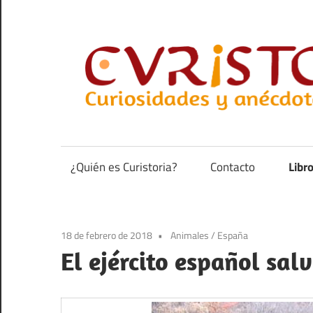
Saltar
al
contenido
Curiosidades
y
anécdotas
¿Quién es Curistoria?
Contacto
Libr
de
la
historia
18 de febrero de 2018
Animales
/
España
El ejército español sal