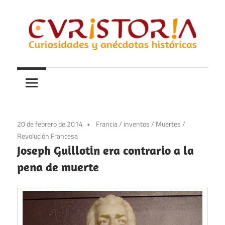
Saltar
al
contenido
Curiosidades
Curistoria
y
anécdotas
de
la
20 de febrero de 2014
Francia
/
inventos
/
Muertes
/
historia
Revolución Francesa
Joseph Guillotin era contrario a la
pena de muerte