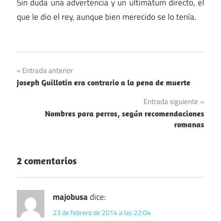
Sin duda una advertencia y un ultimátum directo, el
que le dio el rey, aunque bien merecido se lo tenía.
Navegación
Entrada anterior
Joseph Guillotin era contrario a la pena de muerte
de
Entrada siguiente
entradas
Nombres para perros, según recomendaciones
romanas
2 comentarios
majobusa
dice:
23 de febrero de 2014 a las 22:04