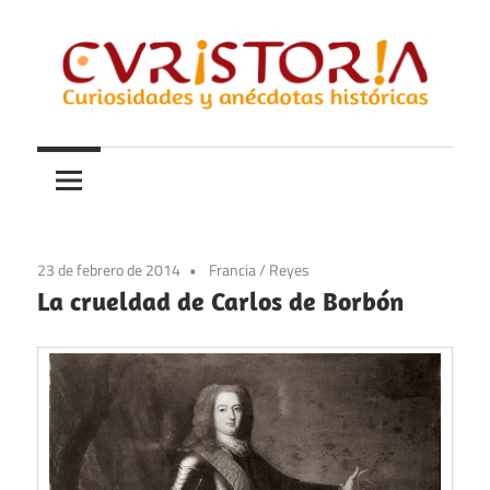
Saltar
al
contenido
Curiosidades
Curistoria
y
anécdotas
de
la
23 de febrero de 2014
Francia
/
Reyes
historia
La crueldad de Carlos de Borbón