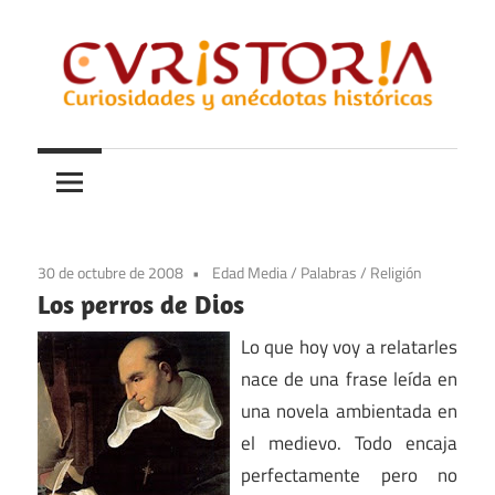
Saltar
al
contenido
Curiosidades
Curistoria
y
anécdotas
de
la
30 de octubre de 2008
Edad Media
/
Palabras
/
Religión
historia
Los perros de Dios
Lo que hoy voy a relatarles
nace de una frase leída en
una novela ambientada en
el medievo. Todo encaja
perfectamente pero no