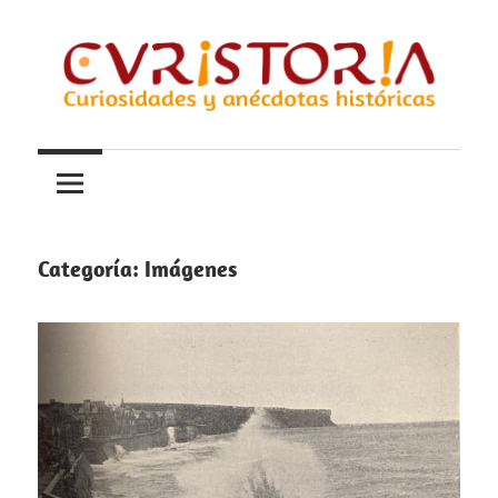
Saltar
al
contenido
Curiosidades
Curistoria
y
anécdotas
de
la
Categoría:
Imágenes
historia