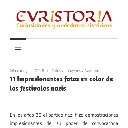
Saltar
al
contenido
Curiosidades
Curistoria
y
anécdotas
de
la
26 de mayo de 2015
Fotos
/
Imágenes
/
Nazismo
historia
11 impresionantes fotos en color de
los festivales nazis
En los años 30 el partido nazi hizo demostraciones
impresionantes de su poder de convocatoria