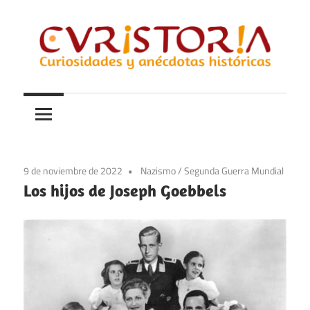
Saltar
al
contenido
Curiosidades
Curistoria
y
anécdotas
de
la
9 de noviembre de 2022
Nazismo
/
Segunda Guerra Mundial
historia
Los hijos de Joseph Goebbels