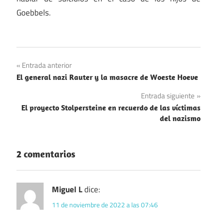
Goebbels.
Nazismo
Navegación
Entrada anterior
Segunda
El general nazi Rauter y la masacre de Woeste Hoeve
de
Guerra
Entrada siguiente
Mundial
entradas
El proyecto Stolpersteine en recuerdo de las víctimas
del nazismo
2 comentarios
Miguel L
dice:
11 de noviembre de 2022 a las 07:46