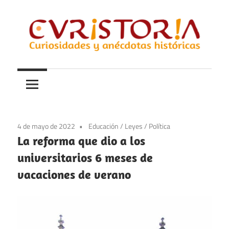
Saltar
al
contenido
Curiosidades
Curistoria
y
anécdotas
de
la
4 de mayo de 2022
Educación
/
Leyes
/
Política
historia
La reforma que dio a los
universitarios 6 meses de
vacaciones de verano