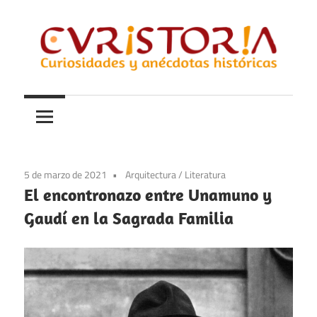
Saltar
al
contenido
Curiosidades
Curistoria
y
anécdotas
de
la
5 de marzo de 2021
Arquitectura
/
Literatura
historia
El encontronazo entre Unamuno y
Gaudí en la Sagrada Familia