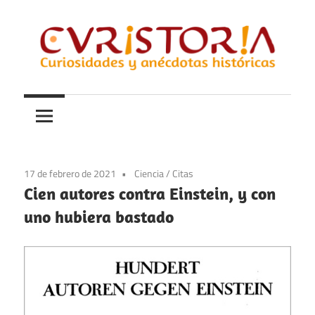
Saltar
al
contenido
Curiosidades
Curistoria
y
anécdotas
de
la
17 de febrero de 2021
Ciencia
/
Citas
historia
Cien autores contra Einstein, y con
uno hubiera bastado