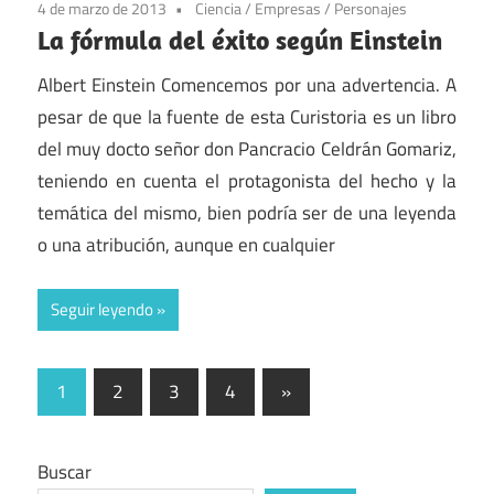
4 de marzo de 2013
Ciencia
/
Empresas
/
Personajes
La fórmula del éxito según Einstein
Albert Einstein Comencemos por una advertencia. A
pesar de que la fuente de esta Curistoria es un libro
del muy docto señor don Pancracio Celdrán Gomariz,
teniendo en cuenta el protagonista del hecho y la
temática del mismo, bien podría ser de una leyenda
o una atribución, aunque en cualquier
Seguir leyendo
Paginación
Entradas
1
2
3
4
»
siguientes
de
entradas
Buscar