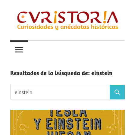
Saltar
al
contenido
Curiosidades
Curistoria
y
anécdotas
de
la
Resultados de la búsqueda de:
einstein
historia
Buscar:
Buscar