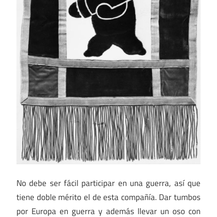
No debe ser fácil participar en una guerra, así que
tiene doble mérito el de esta compañía. Dar tumbos
por Europa en guerra y además llevar un oso con