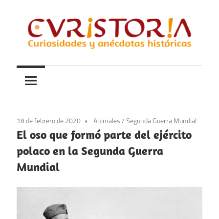
Saltar
al
contenido
Curiosidades
Curistoria
y
anécdotas
de
la
18 de febrero de 2020
Animales
/
Segunda Guerra Mundial
historia
El oso que formó parte del ejército
polaco en la Segunda Guerra
Mundial