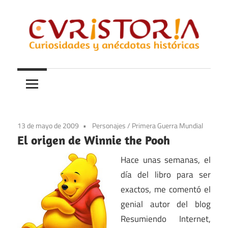
Saltar
al
contenido
Curiosidades
Curistoria
y
anécdotas
de
la
13 de mayo de 2009
Personajes
/
Primera Guerra Mundial
historia
El origen de Winnie the Pooh
Hace unas semanas, el
día del libro para ser
exactos, me comentó el
genial autor del blog
Resumiendo Internet,