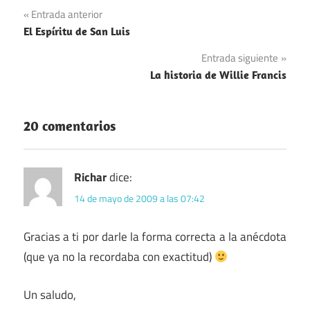
Navegación
Entrada anterior
El Espíritu de San Luis
de
Entrada siguiente
entradas
La historia de Willie Francis
20 comentarios
Richar
dice:
14 de mayo de 2009 a las 07:42
Gracias a ti por darle la forma correcta a la anécdota
(que ya no la recordaba con exactitud)
Un saludo,