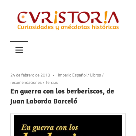
Saltar
al
contenido
Curiosidades
Curistoria
y
anécdotas
de
la
24 de febrero de 2018
Imperio Español
/
Libros
/
historia
recomendaciones
/
Tercios
En guerra con los berberiscos, de
Juan Laborda Barceló