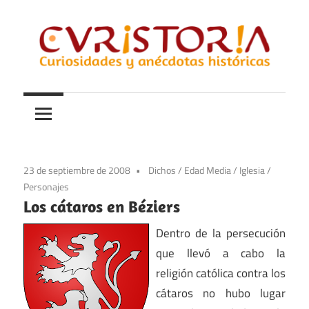
Saltar
al
contenido
Curiosidades
Curistoria
y
anécdotas
de
la
23 de septiembre de 2008
Dichos
/
Edad Media
/
Iglesia
/
historia
Personajes
Los cátaros en Béziers
Dentro de la persecución
que llevó a cabo la
religión católica contra los
cátaros no hubo lugar