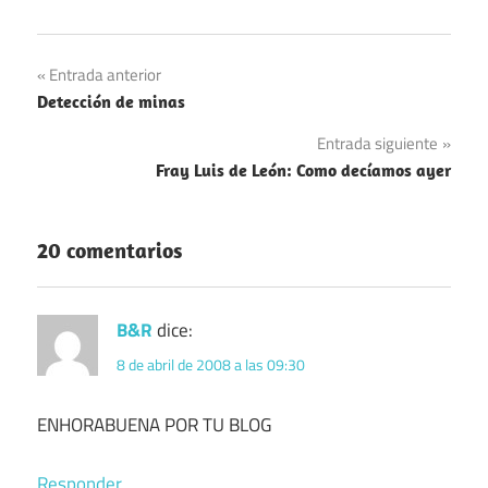
Navegación
Entrada anterior
Detección de minas
de
Entrada siguiente
entradas
Fray Luis de León: Como decíamos ayer
20 comentarios
B&R
dice:
8 de abril de 2008 a las 09:30
ENHORABUENA POR TU BLOG
Responder