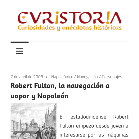
Saltar
al
contenido
Curiosidades
Curistoria
y
anécdotas
de
la
7 de abril de 2008
Napoleónico
/
Navegación
/
Personajes
historia
Robert Fulton, la navegación a
vapor y Napoleón
El estadounidense Robert
Fulton empezó desde joven a
interesarse por las máquinas