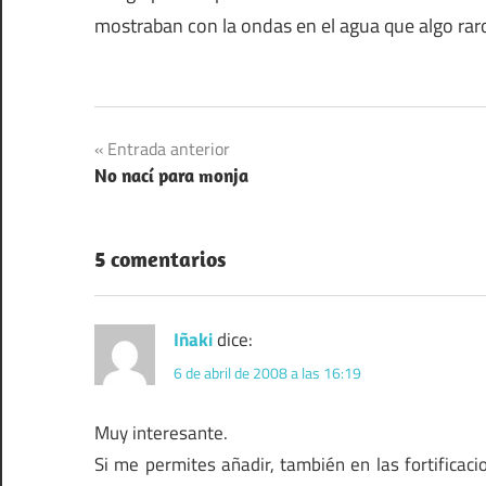
mostraban con la ondas en el agua que algo raro
Navegación
Entrada anterior
No nací para monja
de
entradas
5 comentarios
Iñaki
dice:
6 de abril de 2008 a las 16:19
Muy interesante.
Si me permites añadir, también en las fortificac