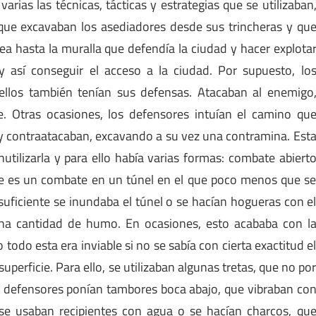
varias las técnicas, tácticas y estrategias que se utilizaban
s que excavaban los asediadores desde sus trincheras y qu
ea hasta la muralla que defendía la ciudad y hacer explota
y así conseguir el acceso a la ciudad. Por supuesto, lo
ellos también tenían sus defensas. Atacaban al enemigo
ble. Otras ocasiones, los defensores intuían el camino qu
 y contraatacaban, excavando a su vez una contramina. Est
nutilizarla y para ello había varias formas: combate abiert
que es un combate en un túnel en el que poco menos que s
 suficiente se inundaba el túnel o se hacían hogueras con e
na cantidad de humo. En ocasiones, esto acababa con l
todo esta era inviable si no se sabía con cierta exactitud e
perficie. Para ello, se utilizaban algunas tretas, que no po
s defensores ponían tambores boca abajo, que vibraban co
 se usaban recipientes con agua o se hacían charcos, qu