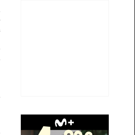
,
e
r
s
,
e
a
o
e
l
a
l
r
n
e