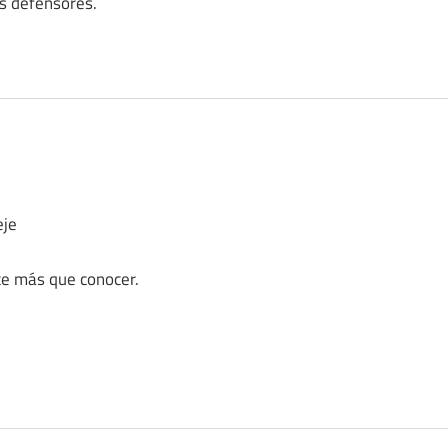
os defensores.
eje
nte más que conocer.