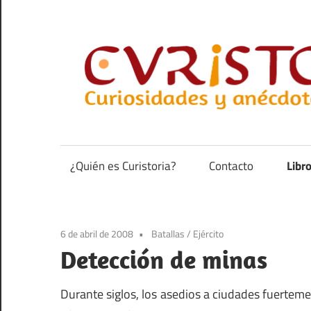
Saltar
al
contenido
Curiosidades
y
anécdotas
¿Quién es Curistoria?
Contacto
Libr
de
la
historia
6 de abril de 2008
Batallas
/
Ejército
Detección de minas
Durante siglos, los asedios a ciudades fuertemen